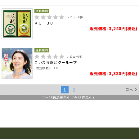
レビュー
0
件
ＫＧ－３０
販売価格: 3,240円(税込)
レビュー
0
件
こいまろ茶とクーループ
限定個数５００
販売価格: 3,380円(税込)
1
2
次へ
1
～
25
商品表示中（全
33
商品中）