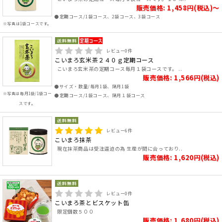
販売価格: 1,458円(税込)～
●定期コース/1袋コース、2袋コース、3袋コース
※写真は1袋コースです。
レビュー
0
件
こいまろ玄米茶２４０ｇ定期コース
こいまろ玄米茶の定期コース毎月１袋コースです。 ..
販売価格: 1,566円(税込)
●サイズ・数量/毎月1袋、隔月1袋
※写真は毎月1袋/1袋コー
●定期コース/1袋コース、隔月１袋コース
スです。
レビュー
6
件
こいまろ抹茶
現在抹茶商品は受注逼迫の為 生産が間に合っており..
販売価格: 1,620円(税込)
レビュー
0
件
こいまろ茶とビスケット缶
限定個数５００
販売価格: 1,680円(税込)