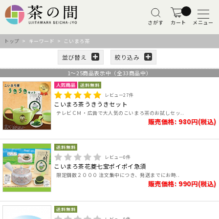
さがす
カート
メニュー
トップ
> キーワード > こいまろ茶
並び替え
絞り込み
1
～
25
商品表示中（全
33
商品中）
レビュー
27
件
こいまろ茶うきうきセット
テレビＣＭ・広告で大人気のこいまろ茶のお試しセッ..
販売価格: 980円(税込)
レビュー
0
件
こいまろ茶花菱七宝ポイポイ急須
限定個数２０００ 注文集中につき、発送までにお時..
販売価格: 990円(税込)