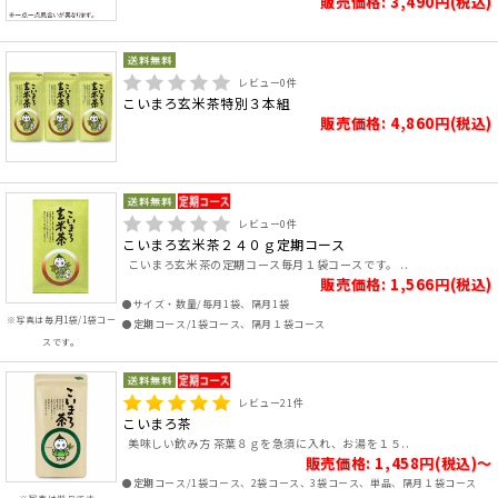
販売価格: 3,490円(税込)
レビュー
0
件
こいまろ玄米茶特別３本組
販売価格: 4,860円(税込)
レビュー
0
件
こいまろ玄米茶２４０ｇ定期コース
こいまろ玄米茶の定期コース毎月１袋コースです。 ..
販売価格: 1,566円(税込)
●サイズ・数量/毎月1袋、隔月1袋
※写真は毎月1袋/1袋コー
●定期コース/1袋コース、隔月１袋コース
スです。
レビュー
21
件
こいまろ茶
美味しい飲み方 茶葉８ｇを急須に入れ、お湯を１５..
販売価格: 1,458円(税込)～
●定期コース/1袋コース、2袋コース、3袋コース、単品、隔月１袋コース