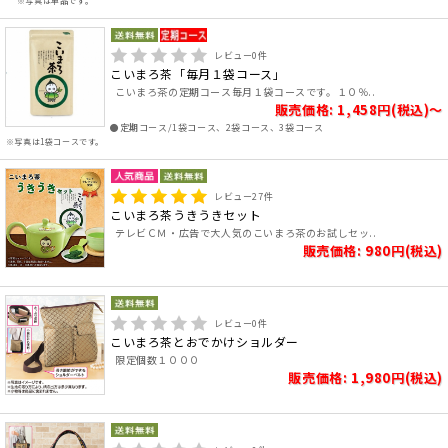
※写真は単品です。
レビュー
0
件
こいまろ茶「毎月１袋コース」
こいまろ茶の定期コース毎月１袋コースです。１０％..
販売価格: 1,458円(税込)～
●定期コース/1袋コース、2袋コース、3袋コース
※写真は1袋コースです。
レビュー
27
件
こいまろ茶うきうきセット
テレビＣＭ・広告で大人気のこいまろ茶のお試しセッ..
販売価格: 980円(税込)
レビュー
0
件
こいまろ茶とおでかけショルダー
限定個数１０００
販売価格: 1,980円(税込)