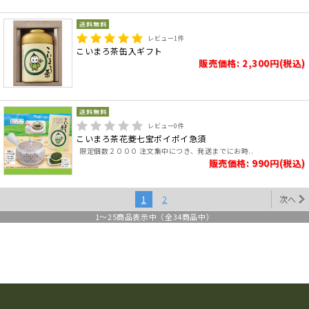
レビュー
1
件
こいまろ茶缶入ギフト
販売価格: 2,300円(税込)
レビュー
0
件
こいまろ茶花菱七宝ポイポイ急須
限定個数２０００ 注文集中につき、発送までにお時..
販売価格: 990円(税込)
1
2
次へ
1
～
25
商品表示中（全
34
商品中）