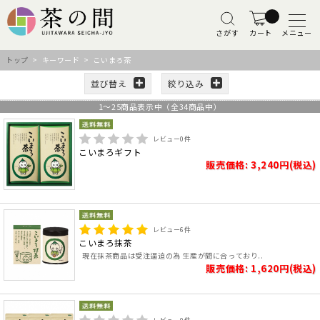
さがす
カート
メニュー
トップ
> キーワード > こいまろ茶
並び替え
絞り込み
1
～
25
商品表示中（全
34
商品中）
レビュー
0
件
こいまろギフト
販売価格: 3,240円(税込)
レビュー
6
件
こいまろ抹茶
現在抹茶商品は受注逼迫の為 生産が間に合っており..
販売価格: 1,620円(税込)