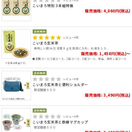
レビュー
0
件
こいまろ特別３本組特価
販売価格: 4,860円(税込)
レビュー
4
件
こいまろ玄米茶
美味しい飲み方 茶葉８ｇを急須に入れ、お湯を１５..
販売価格: 1,458円(税込)～
●定期コース/1袋コース、2袋コース、3袋コース、単品、隔月１袋コース
※写真は単品です。
レビュー
0
件
こいまろ玄米茶と便利ショルダー
限定個数５００
販売価格: 3,490円(税込)
レビュー
0
件
こいまろ玄米茶と鉄線マグカップ
限定個数５００