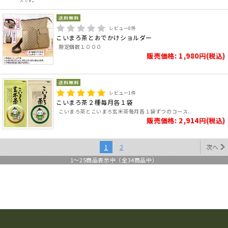
スです。
レビュー
0
件
こいまろ茶とおでかけショルダー
限定個数１０００
販売価格: 1,980円(税込)
レビュー
1
件
こいまろ茶２種毎月各１袋
こいまろ茶とこいまろ玄米茶毎月各１袋ずつのコース..
販売価格: 2,914円(税込)
1
2
次へ
1
～
25
商品表示中（全
34
商品中）