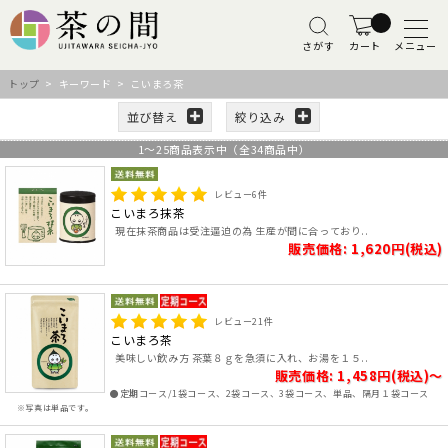
さがす
カート
メニュー
トップ
> キーワード > こいまろ茶
並び替え
絞り込み
1
～
25
商品表示中（全
34
商品中）
レビュー
6
件
こいまろ抹茶
現在抹茶商品は受注逼迫の為 生産が間に合っており..
販売価格: 1,620円(税込)
レビュー
21
件
こいまろ茶
美味しい飲み方 茶葉８ｇを急須に入れ、お湯を１５..
販売価格: 1,458円(税込)～
●定期コース/1袋コース、2袋コース、3袋コース、単品、隔月１袋コース
※写真は単品です。