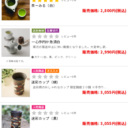
レビュー
1
件
茶ーみる（白）
販売価格: 2,800円(税込)
レビュー
0
件
一心作円か急須白
窯元の製造中止に伴い廃版となりました。大変申し訳..
販売価格: 2,990円(税込)
●カラー/白、黒、ピンク、グリーン
※写真は白です。
レビュー
0
件
迷彩カップ（緑)
迷彩柄のおしゃれなカップ 限定個数２０個 ※手作り..
販売価格: 3,055円(税込)
レビュー
0
件
迷彩カップ（黒）
販売価格: 3,055円(税込)