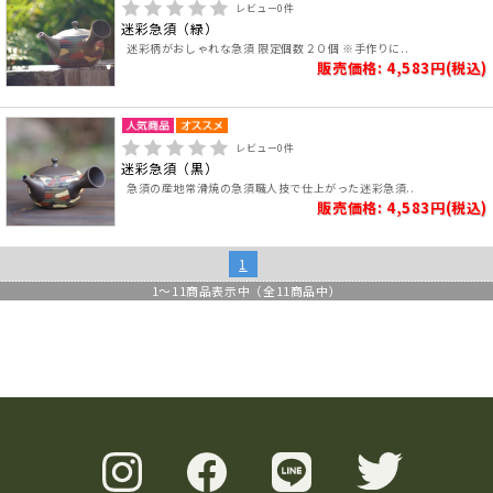
レビュー
0
件
迷彩急須（緑）
迷彩柄がおしゃれな急須 限定個数２０個 ※手作りに..
販売価格: 4,583円(税込)
レビュー
0
件
迷彩急須（黒）
急須の産地常滑焼の急須職人技で仕上がった迷彩急須..
販売価格: 4,583円(税込)
1
1
～
11
商品表示中（全
11
商品中）