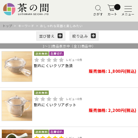
さがす
カート
メニュー
トップ
> キーワード > おしゃれな茶器と楽しみたい
並び替え
絞り込み
1
～
11
商品表示中（全
11
商品中）
レビュー
0
件
割れにくいクリア急須
販売価格: 1,800円(税込)
レビュー
0
件
割れにくいクリアポット
販売価格: 2,200円(税込)