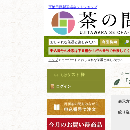
宇治田原製茶場ネットショップ
申込番号の検索は下５桁か４桁の番号で検索してく
トップ
> キーワード > おしゃれな茶器と楽しみたい
キー
ゲスト 様
こんにちは
「
ログイン
表示方
絞り込