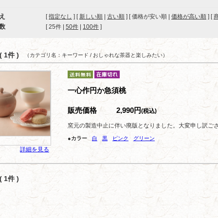
え
[
指定なし
] [
新しい順
|
古い順
] [ 価格が安い順 |
価格が高い順
] [
数
[ 
25件
 | 
50件
 | 
100件
 ]
 1件 )
（カテゴリ名：キーワード / おしゃれな茶器と楽しみたい）
一心作円か急須桃
販売価格
2,990円
(税込)
窯元の製造中止に伴い廃版となりました。大変申し訳ご
●カラー
白
黒
ピンク
グリーン
詳細を見る
 1件 )