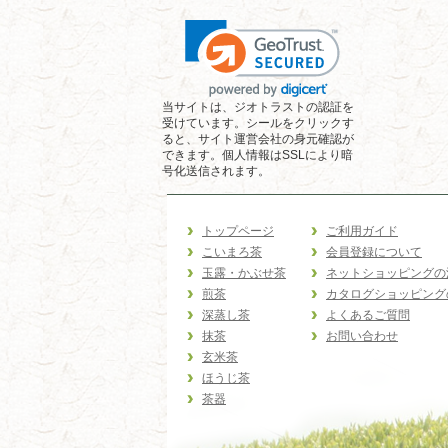
当サイトは、ジオトラストの認証を
受けています。シールをクリックす
ると、サイト運営会社の身元確認が
できます。個人情報はSSLにより暗
号化送信されます。
トップページ
ご利用ガイド
こいまろ茶
会員登録について
玉露・かぶせ茶
ネットショッピングの
煎茶
カタログショッピング
深蒸し茶
よくあるご質問
抹茶
お問い合わせ
玄米茶
ほうじ茶
茶器