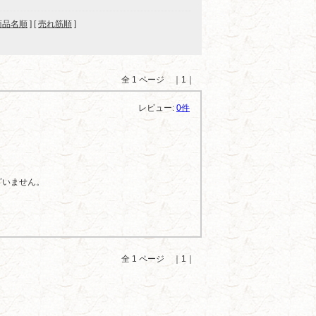
商品名順
] [
売れ筋順
]
全 1 ページ ｜1｜
レビュー:
0件
ざいません。
全 1 ページ ｜1｜