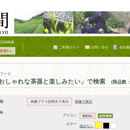
詳細検索
ご利用ガイド
お問い合せ
会社概
ださい。
ワード
おしゃれな茶器と楽しみたい」で検索
(商品数：
法
画像プラス説明文で表示
画像で表示
み
アイコン
カラー
指定なし