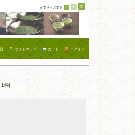
大
中
小
文字サイズ変更
要
サイトマップ
カート
ログイン
1件)