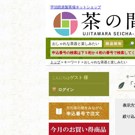
宇治田原製茶場ネットショップ
申込番号の検索は下５桁か４桁の番号で検索してく
トップ
> キーワード > おしゃれな茶器と楽しみたい
キー
ゲスト 様
こんにちは
「
ログイン
表示方
絞り込