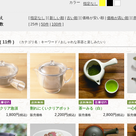
カラー
指定なし
え
[
指定なし
] [
新しい順
|
古い順
] [ 価格が安い順 |
価格が高い順
] [
数
[ 
25件
 | 
50件
 | 
100件
 ]
 11件 )
（カテゴリ名：キーワード / おしゃれな茶器と楽しみたい）
クリア急須
割れにくいクリアポット
茶ーみる（白）
一心
1,800円
2,200円
2,800円
(税込)
販売価格
(税込)
販売価格
(税込)
販売