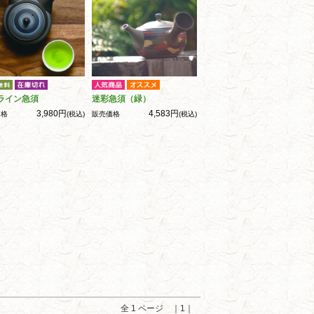
ライン急須
迷彩急須（緑）
3,980円
4,583円
価格
(税込)
販売価格
(税込)
全 1 ページ ｜1｜