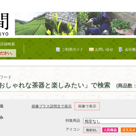
詳細検索
ご利用ガイド
お問い合せ
会社概
ださい。
ワード
おしゃれな茶器と楽しみたい」で検索
(商品数：
法
画像プラス説明文で表示
画像で表示
み
特集商品
アイコン