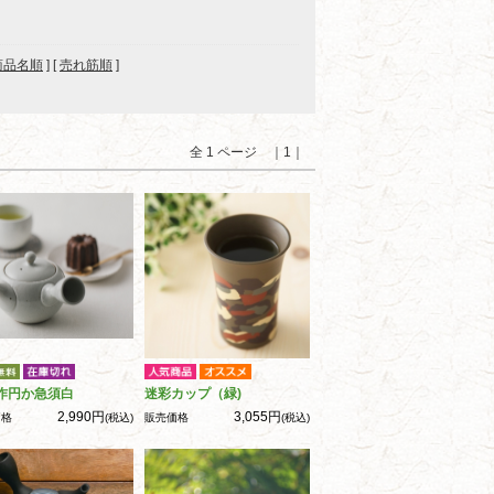
商品名順
] [
売れ筋順
]
全 1 ページ ｜1｜
作円か急須白
迷彩カップ（緑)
2,990円
3,055円
価格
(税込)
販売価格
(税込)