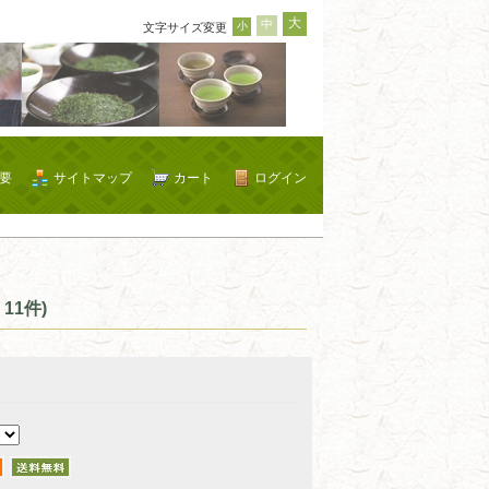
大
中
小
文字サイズ変更
要
サイトマップ
カート
ログイン
11件)