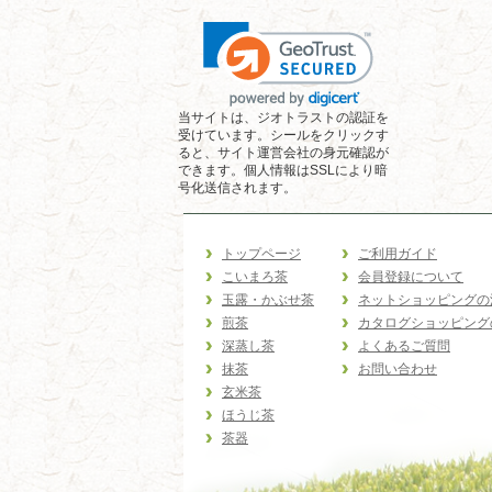
当サイトは、ジオトラストの認証を
受けています。シールをクリックす
ると、サイト運営会社の身元確認が
できます。個人情報はSSLにより暗
号化送信されます。
トップページ
ご利用ガイド
こいまろ茶
会員登録について
玉露・かぶせ茶
ネットショッピングの
煎茶
カタログショッピング
深蒸し茶
よくあるご質問
抹茶
お問い合わせ
玄米茶
ほうじ茶
茶器