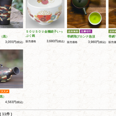
ＳＯＵＳＯＵ金襴緞子いっ
ぷく碗
（黒）
帯網飛びカンナ急須
帯網
3,680円
販売価格
(税込)
3,055円
3,980円
(税込)
販売価格
(税込)
販売
黒）
4,583円
(税込)
 11件 )