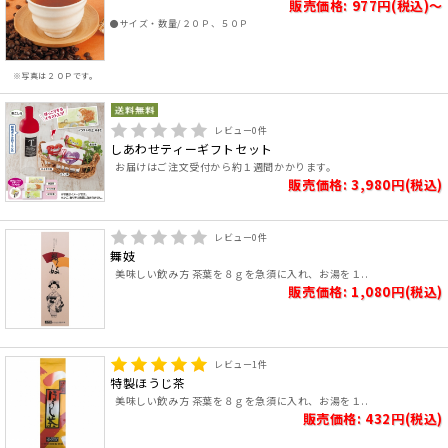
販売価格: 977円(税込)～
●サイズ・数量/２０Ｐ、５０Ｐ
※写真は２０Ｐです。
レビュー
0
件
しあわせティーギフトセット
お届けはご注文受付から約１週間かかります。
販売価格: 3,980円(税込)
レビュー
0
件
舞妓
美味しい飲み方 茶葉を８ｇを急須に入れ、お湯を１..
販売価格: 1,080円(税込)
レビュー
1
件
特製ほうじ茶
美味しい飲み方 茶葉を８ｇを急須に入れ、お湯を１..
販売価格: 432円(税込)