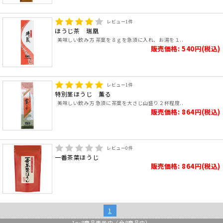
レビュー
1
件
ほうじ茶 瑞凰
美味しい飲み方 茶葉を８ｇを急須に入れ、お湯を１..
販売価格: 540円(税込)
レビュー
1
件
特別茎ほうじ 薫る
美味しい飲み方 急須に茶葉を大さじ山盛り２杯程度..
販売価格: 864円(税込)
レビュー
0
件
一番茶葉ほうじ
販売価格: 864円(税込)
1
1
～
8
商品表示中（全
8
商品中）