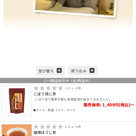
並び替え
絞り込み
1
～
8
商品表示中（全
8
商品中）
レビュー
0
件
ごぼう焙じ茶
ごぼう茶で簡単手軽な美容習慣を始めてみませんか。
販売価格: 1,404円(税込)～
●サイズ・数量/３０Ｐ、６０Ｐ
レビュー
0
件
珈琲ほうじ茶