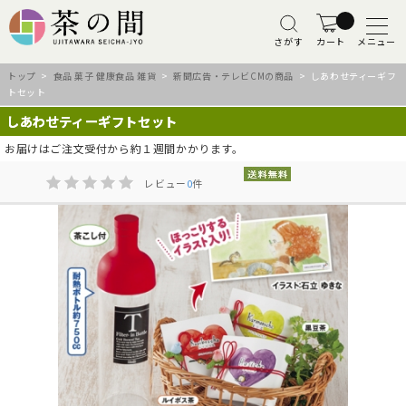
さがす
カート
メニュー
トップ
>
食品 菓子 健康食品 雑貨
>
新聞広告・テレビCMの商品
> しあわせティーギフ
トセット
しあわせティーギフトセット
お届けはご注文受付から約１週間かかります。
レビュー
0
件