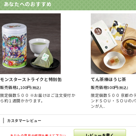
あなたへのおすすめ
モンスターストライクと特別缶
てん茶棒ほうじ茶
販売価格
1,100円
販売価格
500円
(税込)
(税込)
限定個数５００ ※お届けはご注文受付か
限定個数５００ 京都の
ら約１週間かかります。
ンドＳＯＵ・ＳＯＵの
ンが人..
カスタマーレビュー
レビューを書く
あなたの意見や感想を教えて下さい。