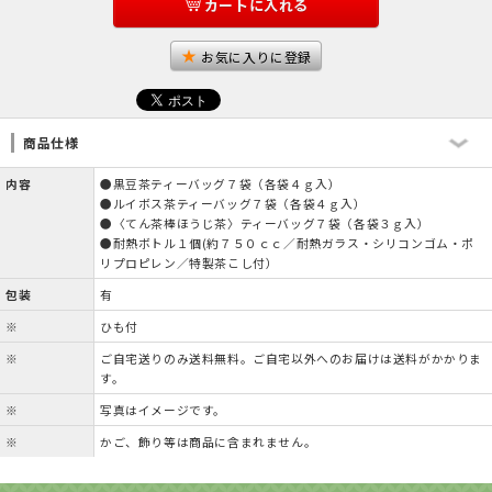
カートに入れる
お気に入りに登録
商品仕様
内容
●黒豆茶ティーバッグ７袋（各袋４ｇ入）
●ルイボス茶ティーバッグ７袋（各袋４ｇ入）
●〈てん茶棒ほうじ茶〉ティーバッグ７袋（各袋３ｇ入）
●耐熱ボトル１個(約７５０ｃｃ／耐熱ガラス・シリコンゴム・ポ
リプロピレン／特製茶こし付）
包装
有
※
ひも付
※
ご自宅送りのみ送料無料。ご自宅以外へのお届けは送料がかかりま
す。
※
写真はイメージです。
※
かご、飾り等は商品に含まれません。