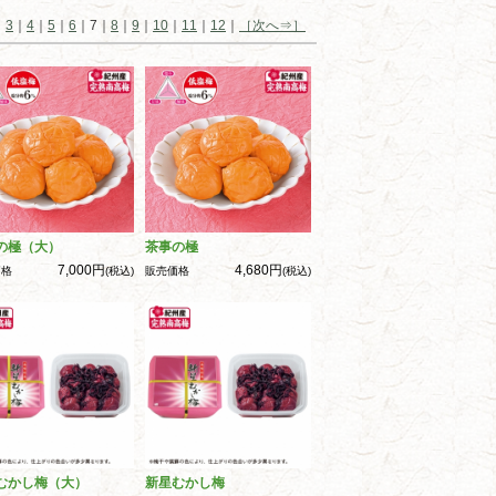
｜
3
｜
4
｜
5
｜
6
｜7｜
8
｜
9
｜
10
｜
11
｜
12
｜
［次へ⇒］
の極（大）
茶事の極
7,000円
4,680円
価格
(税込)
販売価格
(税込)
むかし梅（大）
新星むかし梅