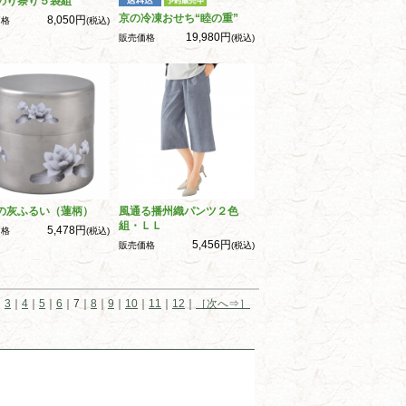
のり祭り５袋組
京の冷凍おせち“睦の重”
8,050円
価格
(税込)
19,980円
販売価格
(税込)
の灰ふるい（蓮柄）
風通る播州織パンツ２色
組・ＬＬ
5,478円
価格
(税込)
5,456円
販売価格
(税込)
｜
3
｜
4
｜
5
｜
6
｜7｜
8
｜
9
｜
10
｜
11
｜
12
｜
［次へ⇒］