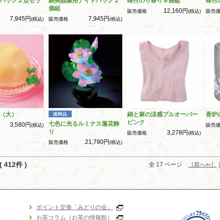
パック２点セッ
絹美晶薬用ナイトパック２
味付のり祭り８袋組
味付
個組
12,160円
販売価格
(税込)
販売
7,945円
7,945円
(税込)
販売価格
(税込)
（大）
綿と麻の涼感プルオーバー
香炉
ピンク
七色に光るルミナス蓮花飾
3,580円
(税込)
販売
り
3,278円
販売価格
(税込)
21,780円
販売価格
(税込)
 412件 )
全 17 ページ
［前へ⇐］
ポイント交換「みどりの会」
お茶コラム（お茶の情報館）