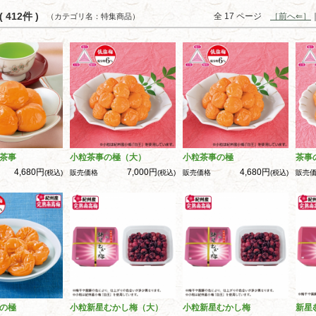
 412件 )
全 17 ページ
［前へ⇐］
（カテゴリ名：特集商品）
茶事
小粒茶事の極（大）
小粒茶事の極
茶事
4,680円
7,000円
4,680円
(税込)
販売価格
(税込)
販売価格
(税込)
販売
の極
小粒新星むかし梅（大）
小粒新星むかし梅
新星