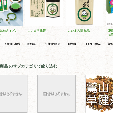
３本組（プレ
こいまろ抹茶
こいまろ茶 単品
夏
）
ｇ
1,980円
1,620円
1,620円
(税込)
販売価格
(税込)
販売価格
(税込)
販売
商品 のサブカテゴリで絞り込む