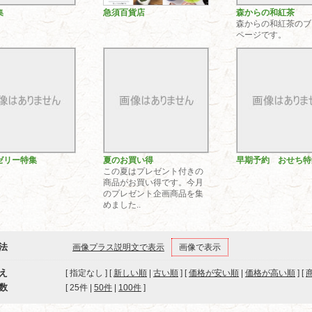
集
急須百貨店
森からの和紅茶
森からの和紅茶のブ
ページです。
ゼリー特集
夏のお買い得
早期予約 おせち特
この夏はプレゼント付きの
商品がお買い得です。今月
のプレゼント企画商品を集
めました..
法
画像プラス説明文で表示
画像で表示
え
[ 指定なし ] [
新しい順
|
古い順
] [
価格が安い順
|
価格が高い順
] [
数
[ 
25件
 | 
50件
 | 
100件
 ]