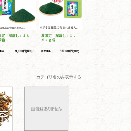
限定「深蒸し」１ｋ
夏限定「深蒸し」１．
茶箱
５ｋｇ袋
9,980円
13,980円
価格
(税込)
販売価格
(税込)
カテゴリ名のみ表示する