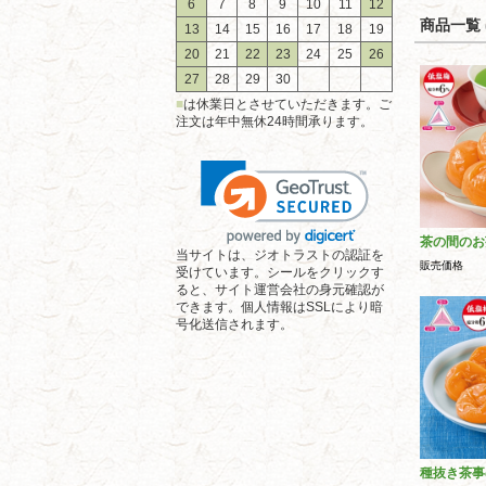
6
7
8
9
10
11
12
商品一覧 (
13
14
15
16
17
18
19
20
21
22
23
24
25
26
27
28
29
30
■
は休業日とさせていただきます。ご
注文は年中無休24時間承ります。
茶の間のお
当サイトは、ジオトラストの認証を
販売価格
受けています。シールをクリックす
ると、サイト運営会社の身元確認が
できます。個人情報はSSLにより暗
号化送信されます。
種抜き茶事