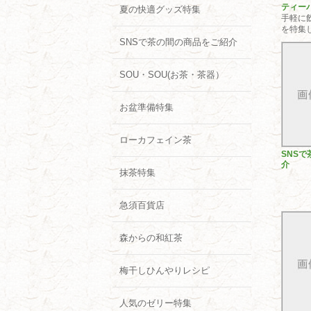
ティー
夏の快適グッズ特集
手軽に
を特集
SNSで茶の間の商品をご紹介
SOU・SOU(お茶・茶器）
お盆準備特集
ローカフェイン茶
SNS
介
抹茶特集
急須百貨店
森からの和紅茶
梅干しひんやりレシピ
人気のゼリー特集