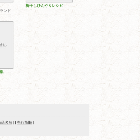
梅干しひんやりレシピ
ランド
集
商品名順
] [
売れ筋順
]