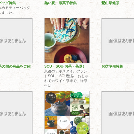
バッグ特集
熱い夏。涼菓子特集
鷲山草健茶
飲めるティーバッグ
しました。
で茶の間の商品をご紹
SOU・SOU(お茶・茶器）
お盆準備特集
京都のテキスタイルブラン
ドSOU・SOU監修 おしゃ
れでカワイイ茶器で、緑茶
生活..