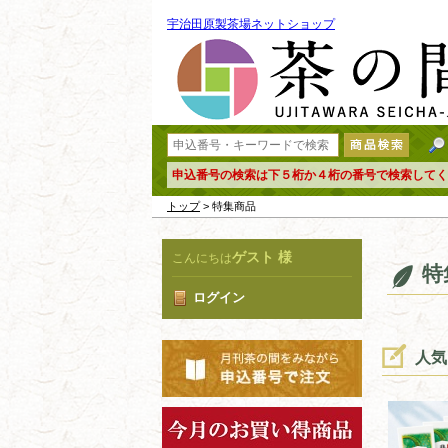
宇治田原製茶場ネットショップ
申込番号の検索は下５桁か４桁の番号で検索してく
トップ
> 特集商品
ゲスト 様
こんにちは
特
ログイン
人気