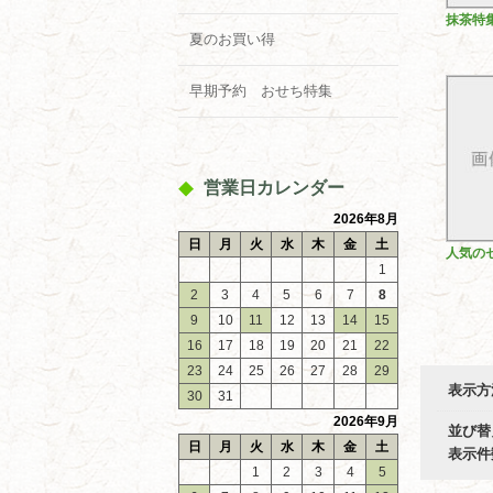
抹茶特
夏のお買い得
早期予約 おせち特集
営業日カレンダー
2026年8月
日
月
火
水
木
金
土
人気の
1
2
3
4
5
6
7
8
9
10
11
12
13
14
15
16
17
18
19
20
21
22
23
24
25
26
27
28
29
表示方
30
31
2026年9月
並び替
日
月
火
水
木
金
土
表示件
1
2
3
4
5