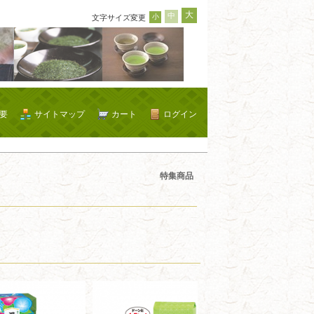
大
中
小
文字サイズ変更
要
サイトマップ
カート
ログイン
特集商品