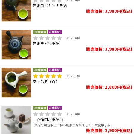
レビュー
0
件
帯網飛びカンナ急須
販売価格: 3,980円(税込)
レビュー
0
件
帯網ライン急須
販売価格: 3,980円(税込)
レビュー
1
件
茶ーみる（白）
販売価格: 2,800円(税込)
レビュー
0
件
一心作円か急須白
窯元の製造中止に伴い廃版となりました。大変申し訳..
販売価格: 2,990円(税込)