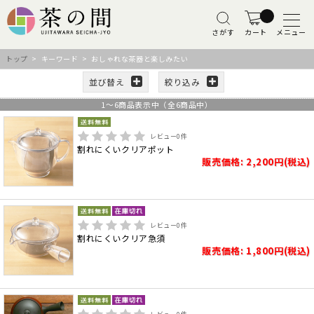
さがす
カート
メニュー
トップ
> キーワード > おしゃれな茶器と楽しみたい
並び替え
絞り込み
1
～
6
商品表示中（全
6
商品中）
レビュー
0
件
割れにくいクリアポット
販売価格: 2,200円(税込)
レビュー
0
件
割れにくいクリア急須
販売価格: 1,800円(税込)