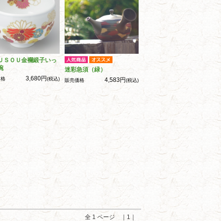
ＵＳＯＵ金襴緞子いっ
碗
迷彩急須（緑）
3,680円
価格
(税込)
4,583円
販売価格
(税込)
全 1 ページ ｜1｜