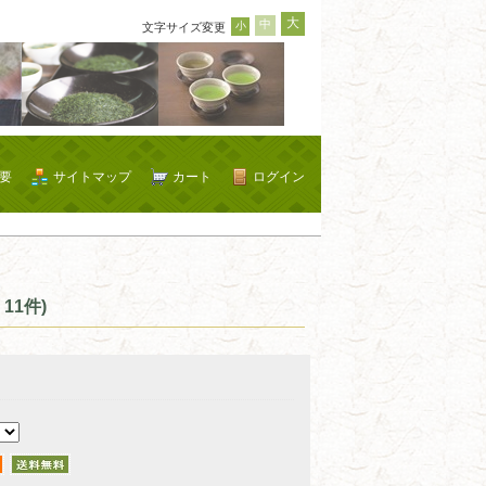
大
中
小
文字サイズ変更
要
サイトマップ
カート
ログイン
11件)