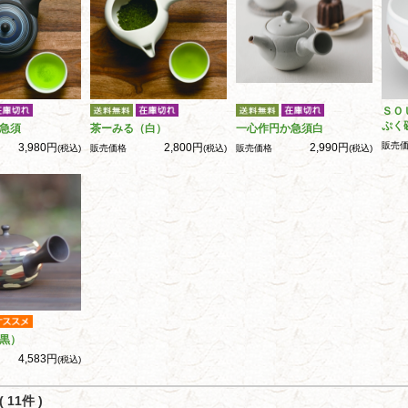
ＳＯ
ぷく
急須
茶ーみる（白）
一心作円か急須白
販売
3,980円
2,800円
2,990円
(税込)
販売価格
(税込)
販売価格
(税込)
黒）
4,583円
(税込)
 11件 )