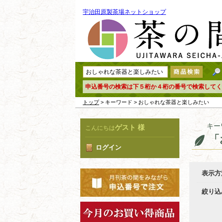
宇治田原製茶場ネットショップ
申込番号の検索は下５桁か４桁の番号で検索してく
トップ
> キーワード > おしゃれな茶器と楽しみたい
キー
ゲスト 様
こんにちは
「
ログイン
表示方
絞り込