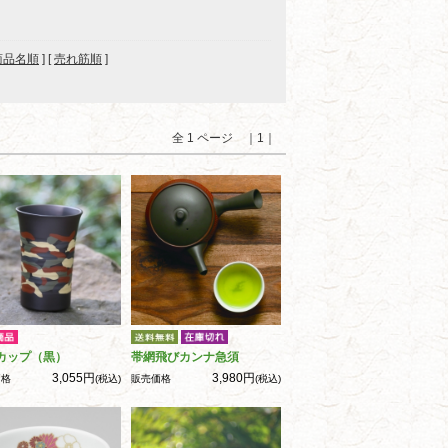
商品名順
] [
売れ筋順
]
全 1 ページ ｜1｜
カップ（黒）
帯網飛びカンナ急須
3,055円
3,980円
価格
(税込)
販売価格
(税込)