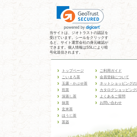
当サイトは、ジオトラストの認証を
受けています。シールをクリックす
ると、サイト運営会社の身元確認が
できます。個人情報はSSLにより暗
号化送信されます。
トップページ
ご利用ガイド
こいまろ茶
会員登録について
玉露・かぶせ茶
ネットショッピングの
煎茶
カタログショッピング
深蒸し茶
よくあるご質問
抹茶
お問い合わせ
玄米茶
ほうじ茶
茶器