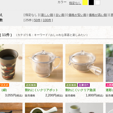
カラー
指定なし
え
[ 指定なし ] [
新しい順
|
古い順
] [
価格が安い順
|
価格が高い順
] [
数
[ 
25件
 | 
50件
 | 
100件
 ]
 11件 )
（カテゴリ名：キーワード / おしゃれな茶器と楽しみたい）
（緑)
割れにくいクリアポット
割れにくいクリア急須
迷彩
3,055円
2,200円
1,800円
(税込)
販売価格
(税込)
販売価格
(税込)
販売