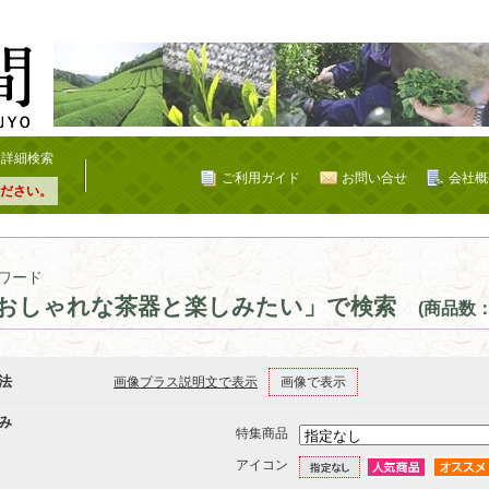
詳細検索
ご利用ガイド
お問い合せ
会社概
ださい。
ワード
おしゃれな茶器と楽しみたい」で検索
(商品数：
法
画像プラス説明文で表示
画像で表示
み
特集商品
アイコン