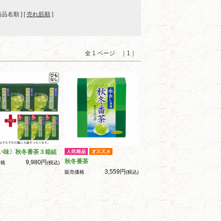
 商品名順 ] [
売れ筋順
]
全 1 ページ ｜1｜
い味〉秋冬番茶３箱組
秋冬番茶
9,980円
価格
(税込)
3,559円
販売価格
(税込)