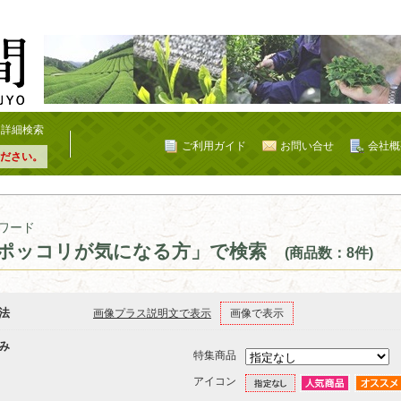
詳細検索
ご利用ガイド
お問い合せ
会社概
ださい。
ワード
ポッコリが気になる方」で検索
(商品数：8件)
法
画像プラス説明文で表示
画像で表示
み
特集商品
アイコン