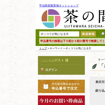
宇治田原製茶場ネットショップ
申込番号の検索は下５桁か４桁の番号で検索してく
トップ
> キーワード > ポッコリが気になる方
キー
ゲスト 様
こんにちは
「
ログイン
表示方
絞り込