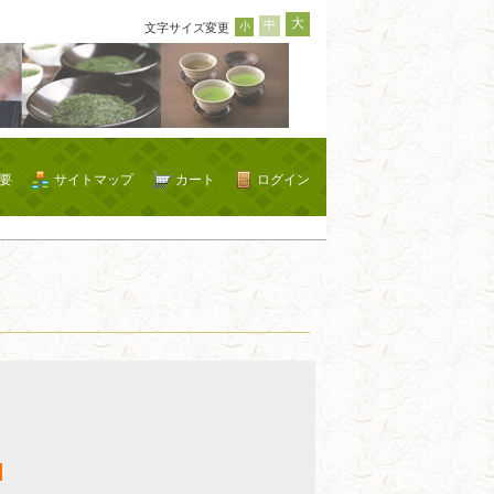
大
中
小
文字サイズ変更
要
サイトマップ
カート
ログイン