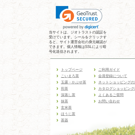
当サイトは、ジオトラストの認証を
受けています。シールをクリックす
ると、サイト運営会社の身元確認が
できます。個人情報はSSLにより暗
号化送信されます。
トップページ
ご利用ガイド
こいまろ茶
会員登録について
玉露・かぶせ茶
ネットショッピングの
煎茶
カタログショッピング
深蒸し茶
よくあるご質問
抹茶
お問い合わせ
玄米茶
ほうじ茶
茶器