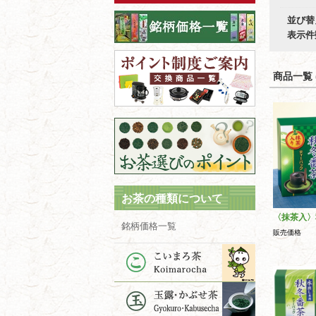
並び替
表示件
商品一覧 (
お茶の種類について
〈抹茶入〉
銘柄価格一覧
販売価格