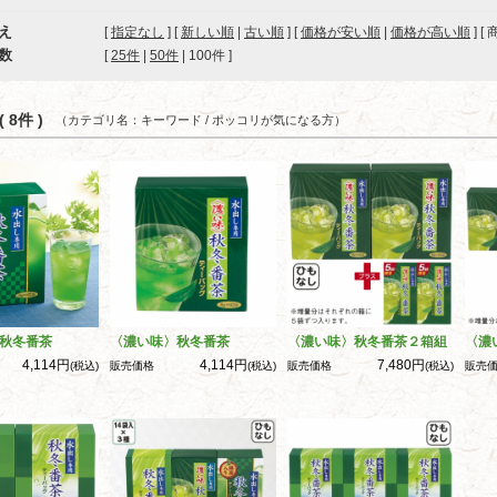
え
[
指定なし
] [
新しい順
|
古い順
] [
価格が安い順
|
価格が高い順
] [
数
[ 
25件
 | 
50件
 | 
100件
 ]
 8件 )
（カテゴリ名：キーワード / ポッコリが気になる方）
秋冬番茶
〈濃い味〉秋冬番茶
〈濃い味〉秋冬番茶２箱組
〈濃
4,114円
4,114円
7,480円
(税込)
販売価格
(税込)
販売価格
(税込)
販売