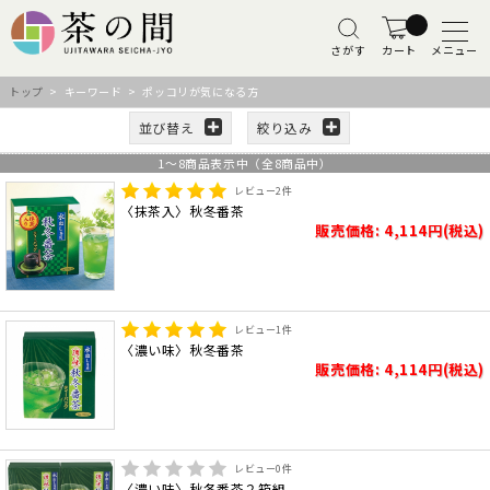
さがす
カート
メニュー
トップ
> キーワード > ポッコリが気になる方
並び替え
絞り込み
1
～
8
商品表示中（全
8
商品中）
レビュー
2
件
〈抹茶入〉秋冬番茶
販売価格: 4,114円(税込)
レビュー
1
件
〈濃い味〉秋冬番茶
販売価格: 4,114円(税込)
レビュー
0
件
〈濃い味〉秋冬番茶２箱組