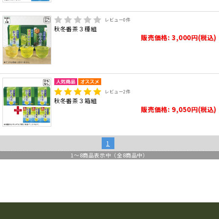
レビュー
0
件
秋冬番茶３種組
販売価格: 3,000円(税込)
レビュー
2
件
秋冬番茶３箱組
販売価格: 9,050円(税込)
1
1
～
8
商品表示中（全
8
商品中）