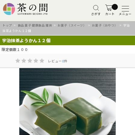
さがす
カート
メニュー
トップ
>
食品 菓子 健康食品 雑貨
>
お菓子（スイーツ）
>
お菓子（おやつ）
> 宇治
抹茶ようかん１２個
宇治抹茶ようかん１２個
限定個数１００
レビュー
0
件