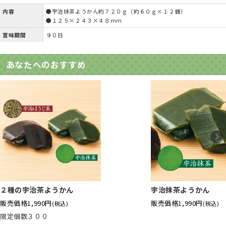
内容
●宇治抹茶ようかん約７２０ｇ（約６０ｇ×１２個）
●１２５×２４３×４８ｍｍ
賞味期間
９０日
あなたへのおすすめ
２種の宇治茶ようかん
宇治抹茶ようかん
販売価格
1,990円
販売価格
1,990円
(税込)
(税込)
限定個数３００