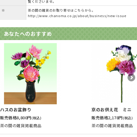
覧くださいませ。
※
茶の間の雑貨のお取り寄せはこちらから。
http://www.chanoma.co.jp/about/business/new-issue
あなたへのおすすめ
ハスのお盆飾り
京のお供え花 ミニ
販売価格
8,800円
販売価格
2,178円
(税込)
(税込)
茶の間の雑貨掲載商品
茶の間の雑貨掲載商品