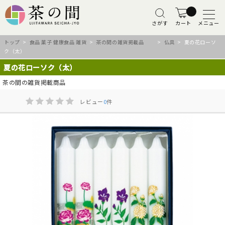
さがす
カート
メニュー
トップ
>
食品 菓子 健康食品 雑貨
>
茶の間の雑貨掲載品
>
仏具
> 夏の花ローソ
ク（太）
夏の花ローソク（太）
茶の間の雑貨掲載商品
レビュー
0
件