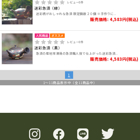
レビュー
0
件
迷彩急須（緑）
迷彩柄がおしゃれな急須 限定個数２０個 ※手作りに..
販売価格: 4,583円(税込)
レビュー
0
件
迷彩急須（黒）
急須の産地常滑焼の急須職人技で仕上がった迷彩急須..
販売価格: 4,583円(税込)
1
1
～
11
商品表示中（全
11
商品中）