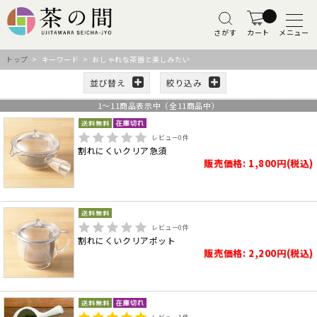
さがす
カート
メニュー
トップ
> キーワード > おしゃれな茶器と楽しみたい
並び替え
絞り込み
1
～
11
商品表示中（全
11
商品中）
レビュー
0
件
割れにくいクリア急須
販売価格: 1,800円(税込)
レビュー
0
件
割れにくいクリアポット
販売価格: 2,200円(税込)