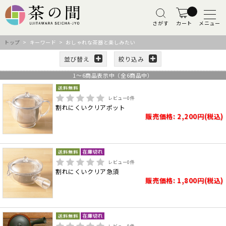
さがす
カート
メニュー
トップ
> キーワード > おしゃれな茶器と楽しみたい
並び替え
絞り込み
1
～
6
商品表示中（全
6
商品中）
レビュー
0
件
割れにくいクリアポット
販売価格: 2,200円(税込)
レビュー
0
件
割れにくいクリア急須
販売価格: 1,800円(税込)