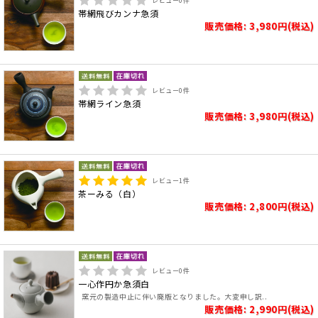
レビュー
0
件
帯網飛びカンナ急須
販売価格: 3,980円(税込)
レビュー
0
件
帯網ライン急須
販売価格: 3,980円(税込)
レビュー
1
件
茶ーみる（白）
販売価格: 2,800円(税込)
レビュー
0
件
一心作円か急須白
窯元の製造中止に伴い廃版となりました。大変申し訳..
販売価格: 2,990円(税込)