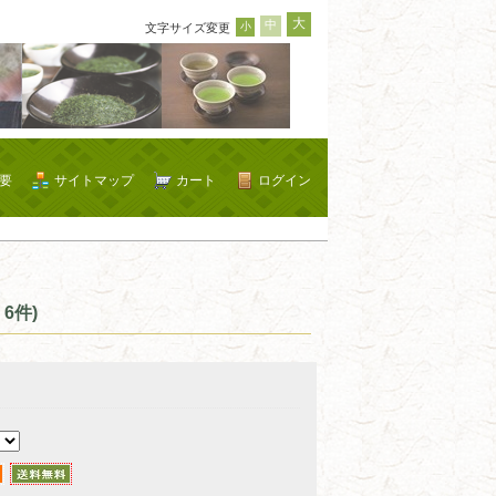
大
中
小
文字サイズ変更
要
サイトマップ
カート
ログイン
6件)