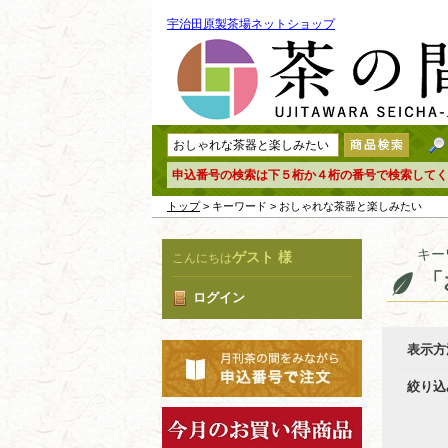
宇治田原製茶場ネットショップ
申込番号の検索は下５桁か４桁の番号で検索してく
トップ
> キーワード > おしゃれな茶器と楽しみたい
キー
ゲスト 様
こんにちは
「
ログイン
表示方
絞り込