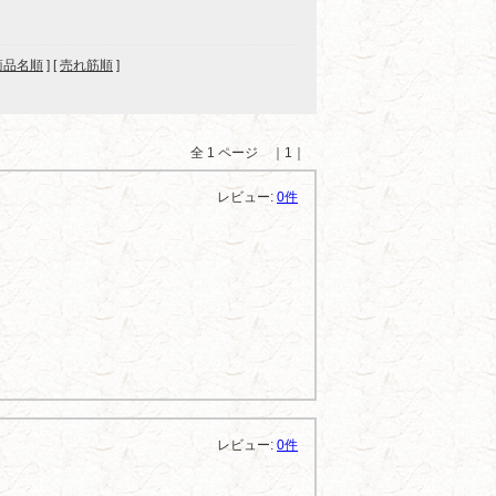
商品名順
] [
売れ筋順
]
全 1 ページ ｜1｜
レビュー:
0件
レビュー:
0件