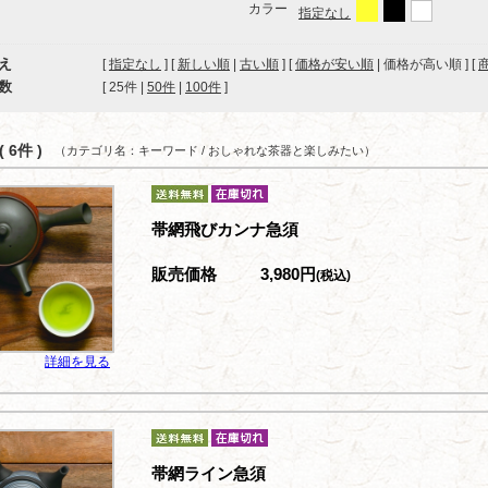
カラー
指定なし
え
[
指定なし
] [
新しい順
|
古い順
] [
価格が安い順
| 価格が高い順 ] [
数
[ 
25件
 | 
50件
 | 
100件
 ]
 6件 )
（カテゴリ名：キーワード / おしゃれな茶器と楽しみたい）
帯網飛びカンナ急須
販売価格
3,980円
(税込)
詳細を見る
帯網ライン急須