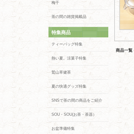
梅干
茶の間の雑貨掲載品
特集商品
ティーバッグ特集
商品一覧 (
熱い夏。涼菓子特集
鷲山草健茶
夏の快適グッズ特集
SNSで茶の間の商品をご紹介
SOU・SOU(お茶・茶器）
お盆準備特集