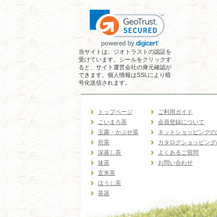
当サイトは、ジオトラストの認証を
受けています。シールをクリックす
ると、サイト運営会社の身元確認が
できます。個人情報はSSLにより暗
号化送信されます。
トップページ
ご利用ガイド
こいまろ茶
会員登録について
玉露・かぶせ茶
ネットショッピングの
煎茶
カタログショッピング
深蒸し茶
よくあるご質問
抹茶
お問い合わせ
玄米茶
ほうじ茶
茶器