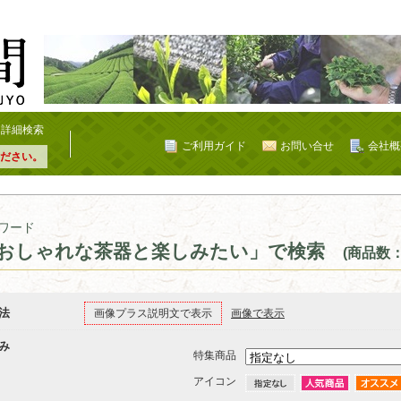
詳細検索
ご利用ガイド
お問い合せ
会社概
ださい。
ワード
おしゃれな茶器と楽しみたい」で検索
(商品数：
法
画像プラス説明文で表示
画像で表示
み
特集商品
アイコン