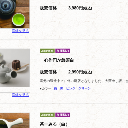
販売価格
3,980円
(税込)
詳細を見る
一心作円か急須白
販売価格
2,990円
(税込)
窯元の製造中止に伴い廃版となりました。大変申し訳ご
●カラー
白
黒
ピンク
グリーン
詳細を見る
茶ーみる（白）