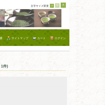
大
中
小
文字サイズ変更
要
サイトマップ
カート
ログイン
1件)