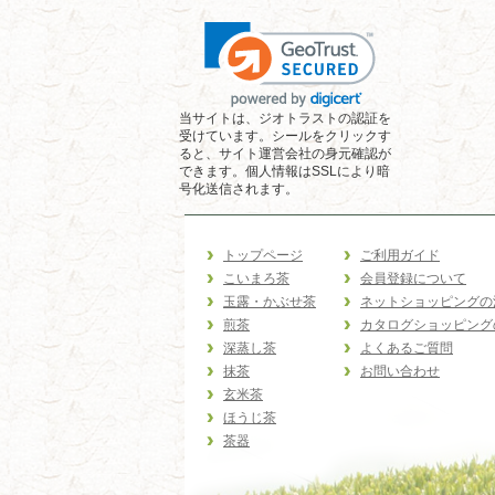
当サイトは、ジオトラストの認証を
受けています。シールをクリックす
ると、サイト運営会社の身元確認が
できます。個人情報はSSLにより暗
号化送信されます。
トップページ
ご利用ガイド
こいまろ茶
会員登録について
玉露・かぶせ茶
ネットショッピングの
煎茶
カタログショッピング
深蒸し茶
よくあるご質問
抹茶
お問い合わせ
玄米茶
ほうじ茶
茶器