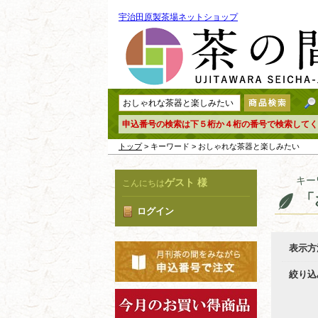
宇治田原製茶場ネットショップ
申込番号の検索は下５桁か４桁の番号で検索してく
トップ
> キーワード > おしゃれな茶器と楽しみたい
キー
ゲスト 様
こんにちは
「
ログイン
表示方
絞り込