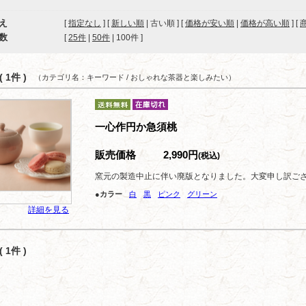
え
[
指定なし
] [
新しい順
| 古い順 ] [
価格が安い順
|
価格が高い順
] [
数
[ 
25件
 | 
50件
 | 
100件
 ]
 1件 )
（カテゴリ名：キーワード / おしゃれな茶器と楽しみたい）
一心作円か急須桃
販売価格
2,990円
(税込)
窯元の製造中止に伴い廃版となりました。大変申し訳ご
●カラー
白
黒
ピンク
グリーン
詳細を見る
 1件 )