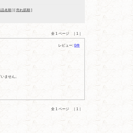
商品名順
] [
売れ筋順
]
全 1 ページ ｜1｜
レビュー:
0件
ざいません。
全 1 ページ ｜1｜