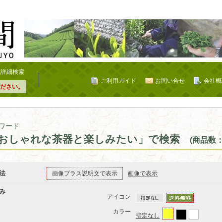
詳細検索
ご利用ガイド
お問い合せ
会社概
ださい。
ワード
おしゃれな茶器と楽しみたい」で検索
(商品数：
法
画像プラス説明文で表示
画像で表示
み
アイコン
カラー
指定なし