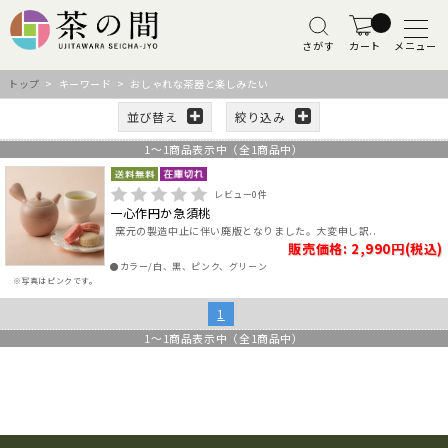
さがす
カート
メニュー
トップ
> キーワード > おしゃれな茶器と楽しみたい
並び替え
絞り込み
1
～
1
商品表示中（全
1
商品中）
レビュー
0
件
一心作円か急須桃
窯元の製造中止に伴い廃版となりました。大変申し訳..
販売価格: 2,990円(税込)
●カラー/白、黒、ピンク、グリーン
※写真はピンクです。
1
1
～
1
商品表示中（全
1
商品中）