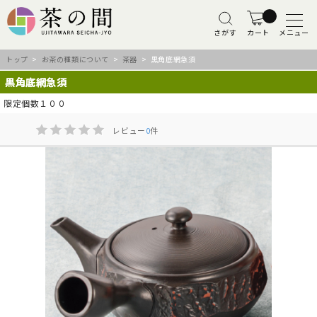
さがす
カート
メニュー
トップ
>
お茶の種類について
>
茶器
> 黒角底網急須
黒角底網急須
限定個数１００
レビュー
0
件