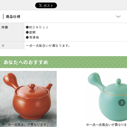
商品仕様
内容
●約２６０ｃｃ
●底網
●常滑焼
※
一点一点風合いが異なります。
あなたへのおすすめ