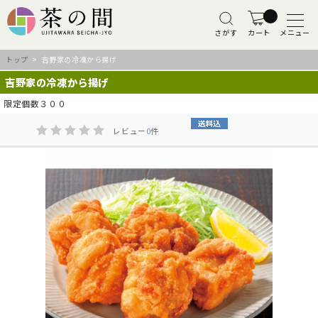
さがす
カート
メニュー
トップ
> 吉野家の冷凍から揚げ
吉野家の冷凍から揚げ
限定個数３００
レビュー
0
件