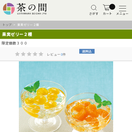
さがす
カート
メニュー
トップ
> 果実ゼリー２種
果実ゼリー２種
限定個数３００
レビュー
0
件