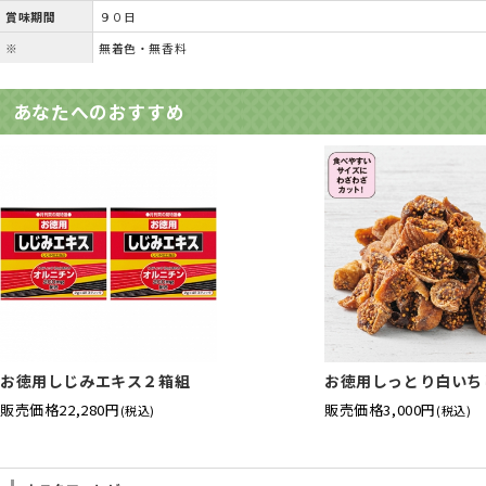
賞味期間
９０日
※
無着色・無香料
あなたへのおすすめ
お徳用しじみエキス２箱組
お徳用しっとり白いち
販売価格
22,280円
販売価格
3,000円
(税込)
(税込)