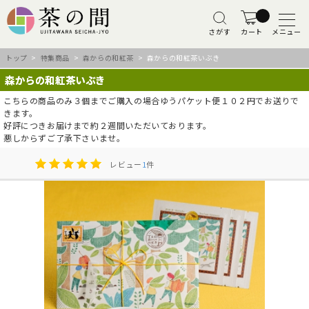
さがす
カート
メニュー
トップ
>
特集商品
>
森からの和紅茶
> 森からの和紅茶いぶき
森からの和紅茶いぶき
こちらの商品のみ３個までご購入の場合ゆうパケット便１０２円でお送りで
きます。
好評につきお届けまで約２週間いただいております。
悪しからずご了承下さいませ。
レビュー
1
件