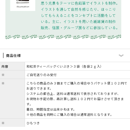
商品仕様
内容
和紅茶ティーバッグ＜いぶき＞３袋（各袋２ｇ入）
※
ご自宅送りのみ受付
※
こちらの商品のみ３個までご購入の場合ゆうパケット便１０２円で
お送りできます。
システムの都合上、送料は通常送料で表示されておりますが、
お荷物お手配の際、再計算し送料１０２円でお届けさせて頂きま
す。
着日、時間指定は出来かねます。
※他の商品を同時にご購入の場合は通常送料となります。
※
ひもつき