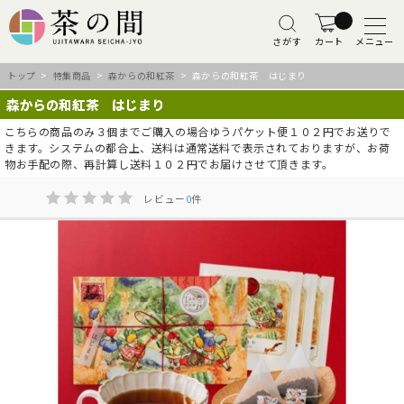
さがす
カート
メニュー
トップ
>
特集商品
>
森からの和紅茶
> 森からの和紅茶 はじまり
森からの和紅茶 はじまり
こちらの商品のみ３個までご購入の場合ゆうパケット便１０２円でお送りで
きます。システムの都合上、送料は通常送料で表示されておりますが、お荷
物お手配の際、再計算し送料１０２円でお届けさせて頂きます。
レビュー
0
件