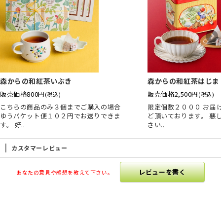
森からの和紅茶いぶき
森からの和紅茶はじま
販売価格
800円
販売価格
2,500円
(税込)
(税込)
こちらの商品のみ３個までご購入の場合
限定個数２０００ お届
ゆうパケット便１０２円でお送りできま
ど頂いております。 悪
す。 好..
さい..
カスタマーレビュー
レビューを書く
あなたの意見や感想を教えて下さい。