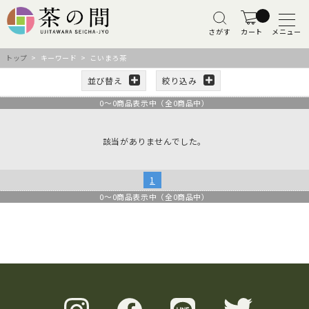
さがす
カート
メニュー
トップ
> キーワード > こいまろ茶
並び替え
絞り込み
0
～
0
商品表示中（全
0
商品中）
該当がありませんでした。
1
0
～
0
商品表示中（全
0
商品中）