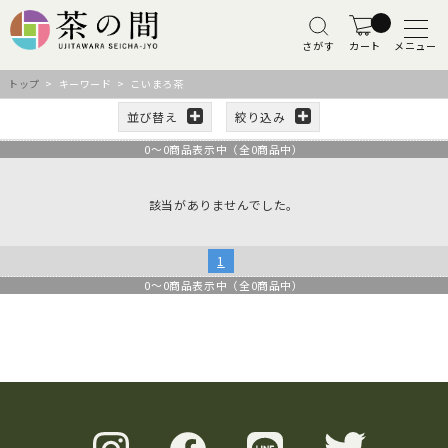
さがす
カート
メニュー
トップ
> キーワード > こいまろ茶
並び替え
絞り込み
0
～
0
商品表示中（全
0
商品中）
該当がありませんでした。
1
0
～
0
商品表示中（全
0
商品中）