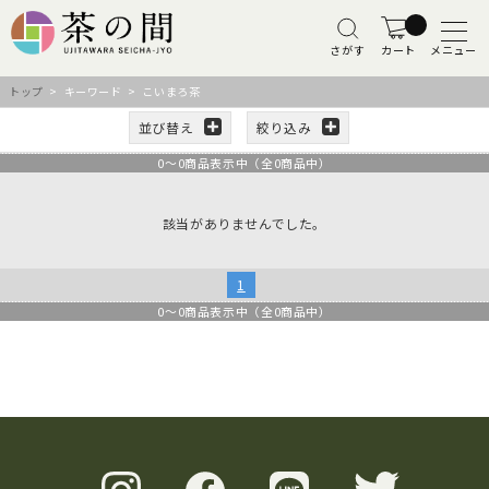
さがす
カート
メニュー
トップ
> キーワード > こいまろ茶
並び替え
絞り込み
0
～
0
商品表示中（全
0
商品中）
該当がありませんでした。
1
0
～
0
商品表示中（全
0
商品中）