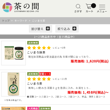
さがす
カート
メニュー
トップ
> キーワード > こいまろ茶
並び替え
絞り込み
1
～
25
商品表示中（全
35
商品中）
レビュー
6
件
こいまろ抹茶
現在抹茶商品は受注逼迫の為 生産が間に合っており..
販売価格: 1,620円(税込)
レビュー
21
件
こいまろ茶
美味しい飲み方 茶葉８ｇを急須に入れ、お湯を１５..
販売価格: 1,458円(税込)～
●定期コース/1袋コース、2袋コース、3袋コース、単品、隔月１袋コース
※写真は単品です。