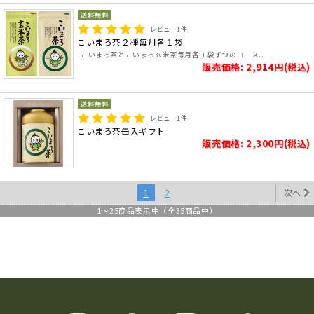
レビュー
1
件
こいまろ茶２種毎月各１袋
こいまろ茶とこいまろ玄米茶毎月各１袋ずつのコース..
販売価格: 2,914円(税込)
レビュー
1
件
こいまろ茶缶入ギフト
販売価格: 2,300円(税込)
1
2
次へ
1
～
25
商品表示中（全
35
商品中）