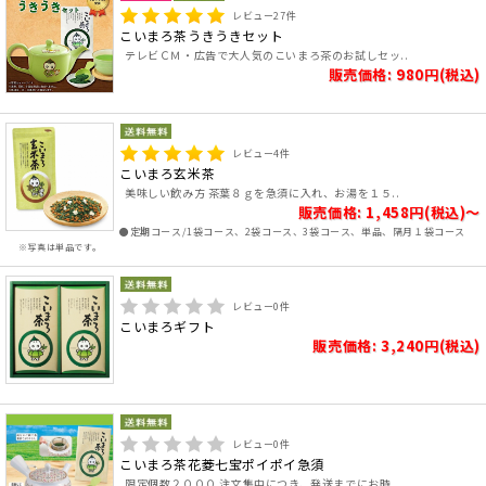
レビュー
27
件
こいまろ茶うきうきセット
テレビＣＭ・広告で大人気のこいまろ茶のお試しセッ..
販売価格: 980円(税込)
レビュー
4
件
こいまろ玄米茶
美味しい飲み方 茶葉８ｇを急須に入れ、お湯を１５..
販売価格: 1,458円(税込)～
●定期コース/1袋コース、2袋コース、3袋コース、単品、隔月１袋コース
※写真は単品です。
レビュー
0
件
こいまろギフト
販売価格: 3,240円(税込)
レビュー
0
件
こいまろ茶花菱七宝ポイポイ急須
限定個数２０００ 注文集中につき、発送までにお時..