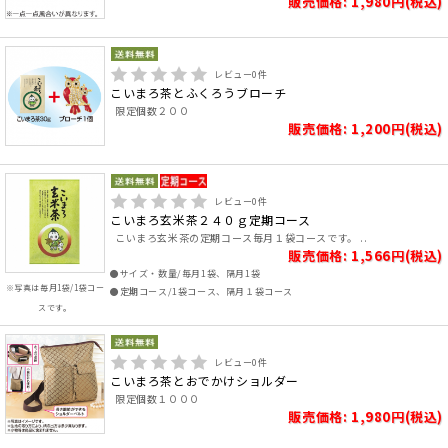
販売価格: 1,980円(税込)
レビュー
0
件
こいまろ茶とふくろうブローチ
限定個数２００
販売価格: 1,200円(税込)
レビュー
0
件
こいまろ玄米茶２４０ｇ定期コース
こいまろ玄米茶の定期コース毎月１袋コースです。 ..
販売価格: 1,566円(税込)
●サイズ・数量/毎月1袋、隔月1袋
※写真は毎月1袋/1袋コー
●定期コース/1袋コース、隔月１袋コース
スです。
レビュー
0
件
こいまろ茶とおでかけショルダー
限定個数１０００
販売価格: 1,980円(税込)