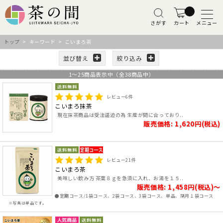
さがす
カート
メニュー
トップ
> キーワード > こいまろ茶
並び替え
絞り込み
1
～
25
商品表示中（全
38
商品中）
レビュー
6
件
こいまろ抹茶
現在抹茶商品は受注逼迫の為 生産が間に合っており..
販売価格: 1,620円(税込)
レビュー
21
件
こいまろ茶
美味しい飲み方 茶葉８ｇを急須に入れ、お湯を１５..
販売価格: 1,458円(税込)～
●定期コース/1袋コース、2袋コース、3袋コース、単品、隔月１袋コース
※写真は単品です。