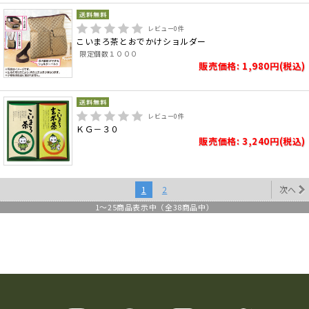
レビュー
0
件
こいまろ茶とおでかけショルダー
限定個数１０００
販売価格: 1,980円(税込)
レビュー
0
件
ＫＧ－３０
販売価格: 3,240円(税込)
1
2
次へ
1
～
25
商品表示中（全
38
商品中）