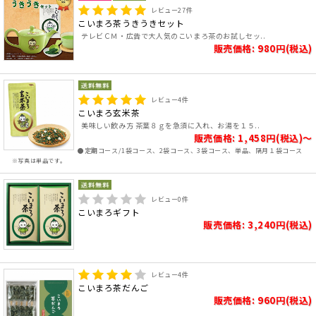
レビュー
27
件
こいまろ茶うきうきセット
テレビＣＭ・広告で大人気のこいまろ茶のお試しセッ..
販売価格: 980円(税込)
レビュー
4
件
こいまろ玄米茶
美味しい飲み方 茶葉８ｇを急須に入れ、お湯を１５..
販売価格: 1,458円(税込)～
●定期コース/1袋コース、2袋コース、3袋コース、単品、隔月１袋コース
※写真は単品です。
レビュー
0
件
こいまろギフト
販売価格: 3,240円(税込)
レビュー
4
件
こいまろ茶だんご
販売価格: 960円(税込)