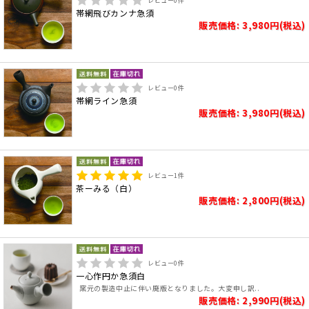
レビュー
0
件
帯網飛びカンナ急須
販売価格: 3,980円(税込)
レビュー
0
件
帯網ライン急須
販売価格: 3,980円(税込)
レビュー
1
件
茶ーみる（白）
販売価格: 2,800円(税込)
レビュー
0
件
一心作円か急須白
窯元の製造中止に伴い廃版となりました。大変申し訳..
販売価格: 2,990円(税込)