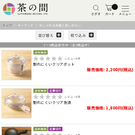
さがす
カート
メニュー
トップ
> キーワード > おしゃれな茶器と楽しみたい
並び替え
絞り込み
1
～
6
商品表示中（全
6
商品中）
レビュー
0
件
割れにくいクリアポット
販売価格: 2,200円(税込)
レビュー
0
件
割れにくいクリア急須
販売価格: 1,800円(税込)