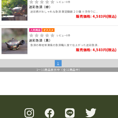
レビュー
0
件
迷彩急須（緑）
迷彩柄がおしゃれな急須 限定個数２０個 ※手作りに..
販売価格: 4,583円(税込)
レビュー
0
件
迷彩急須（黒）
急須の産地常滑焼の急須職人技で仕上がった迷彩急須..
販売価格: 4,583円(税込)
1
1
～
11
商品表示中（全
11
商品中）