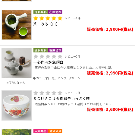
レビュー
1
件
茶ーみる（白）
販売価格: 2,800円(税込)
レビュー
0
件
一心作円か急須白
窯元の製造中止に伴い廃版となりました。大変申し訳..
販売価格: 2,990円(税込)
●カラー/白、黒、ピンク、グリーン
※写真は白です。
レビュー
0
件
ＳＯＵＳＯＵ金襴緞子いっぷく碗
限定個数５００ お届けまで１週間ほどお時間をいた..
販売価格: 3,680円(税込)