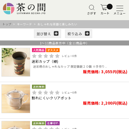
さがす
カート
メニュー
トップ
> キーワード > おしゃれな茶器と楽しみたい
並び替え
絞り込み
1
～
11
商品表示中（全
11
商品中）
レビュー
0
件
迷彩カップ（緑)
迷彩柄のおしゃれなカップ 限定個数２０個 ※手作り..
販売価格: 3,055円(税込)
レビュー
0
件
割れにくいクリアポット
販売価格: 2,200円(税込)