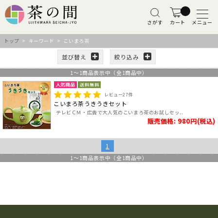
さがす
カート
メニュー
トップ
> キーワード > こいまろ茶
並び替え
絞り込み
1
～
1
商品表示中（全
1
商品中）
レビュー
27
件
こいまろ茶うきうきセット
テレビＣＭ・広告で大人気のこいまろ茶のお試しセッ..
販売価格: 980円(税込)
1
1
～
1
商品表示中（全
1
商品中）