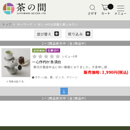
さがす
カート
メニュー
トップ
> キーワード > おしゃれな茶器と楽しみたい
並び替え
絞り込み
1
～
1
商品表示中（全
1
商品中）
レビュー
0
件
一心作円か急須白
窯元の製造中止に伴い廃版となりました。大変申し訳..
販売価格: 2,990円(税込)
●カラー/白、黒、ピンク、グリーン
※写真は白です。
1
1
～
1
商品表示中（全
1
商品中）