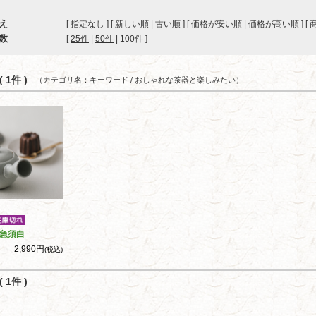
え
[
指定なし
] [
新しい順
|
古い順
] [
価格が安い順
|
価格が高い順
] [
数
[ 
25件
 | 
50件
 | 
100件
 ]
 1件 )
（カテゴリ名：キーワード / おしゃれな茶器と楽しみたい）
急須白
2,990円
(税込)
 1件 )