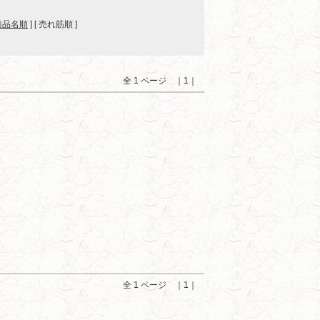
商品名順
] [ 売れ筋順 ]
全 1 ページ ｜1｜
全 1 ページ ｜1｜