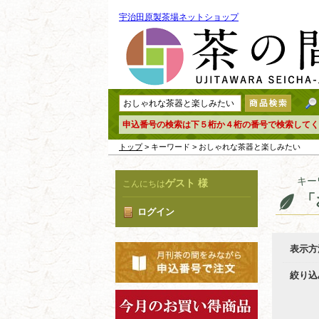
宇治田原製茶場ネットショップ
申込番号の検索は下５桁か４桁の番号で検索してく
トップ
> キーワード > おしゃれな茶器と楽しみたい
キー
ゲスト 様
こんにちは
「
ログイン
表示方
絞り込