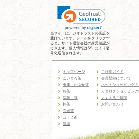
当サイトは、ジオトラストの認証を
受けています。シールをクリックす
ると、サイト運営会社の身元確認が
できます。個人情報はSSLにより暗
号化送信されます。
トップページ
ご利用ガイド
こいまろ茶
会員登録について
玉露・かぶせ茶
ネットショッピングの
煎茶
カタログショッピング
深蒸し茶
よくあるご質問
抹茶
お問い合わせ
玄米茶
ほうじ茶
茶器