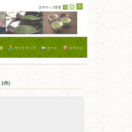
大
中
小
文字サイズ変更
要
サイトマップ
カート
ログイン
1件)