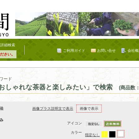
詳細検索
ご利用ガイド
お問い合せ
会社概
ださい。
ワード
おしゃれな茶器と楽しみたい」で検索
(商品数：
法
画像プラス説明文で表示
画像で表示
み
アイコン
カラー
指定なし