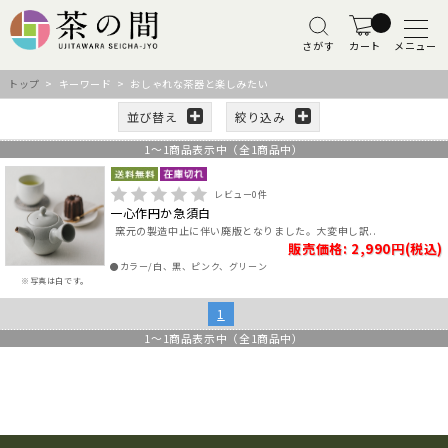
さがす
カート
メニュー
トップ
> キーワード > おしゃれな茶器と楽しみたい
並び替え
絞り込み
1
～
1
商品表示中（全
1
商品中）
レビュー
0
件
一心作円か急須白
窯元の製造中止に伴い廃版となりました。大変申し訳..
販売価格: 2,990円(税込)
●カラー/白、黒、ピンク、グリーン
※写真は白です。
1
1
～
1
商品表示中（全
1
商品中）