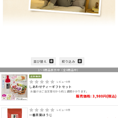
並び替え
絞り込み
1
～
8
商品表示中（全
8
商品中）
レビュー
0
件
しあわせティーギフトセット
お届けはご注文受付から約１週間かかります。
販売価格: 3,980円(税込)
レビュー
0
件
一番茶葉ほうじ