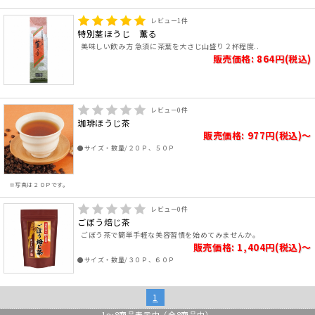
レビュー
1
件
特別茎ほうじ 薫る
美味しい飲み方 急須に茶葉を大さじ山盛り２杯程度..
販売価格: 864円(税込)
レビュー
0
件
珈琲ほうじ茶
販売価格: 977円(税込)～
●サイズ・数量/２０Ｐ、５０Ｐ
※写真は２０Ｐです。
レビュー
0
件
ごぼう焙じ茶
ごぼう茶で簡単手軽な美容習慣を始めてみませんか。
販売価格: 1,404円(税込)～
●サイズ・数量/３０Ｐ、６０Ｐ
1
1
～
8
商品表示中（全
8
商品中）