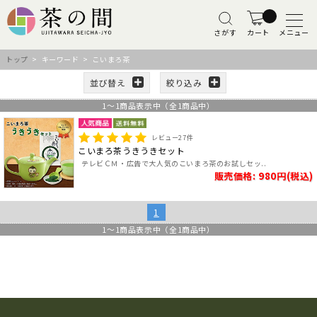
さがす
カート
メニュー
トップ
> キーワード > こいまろ茶
並び替え
絞り込み
1
～
1
商品表示中（全
1
商品中）
レビュー
27
件
こいまろ茶うきうきセット
テレビＣＭ・広告で大人気のこいまろ茶のお試しセッ..
販売価格: 980円(税込)
1
1
～
1
商品表示中（全
1
商品中）