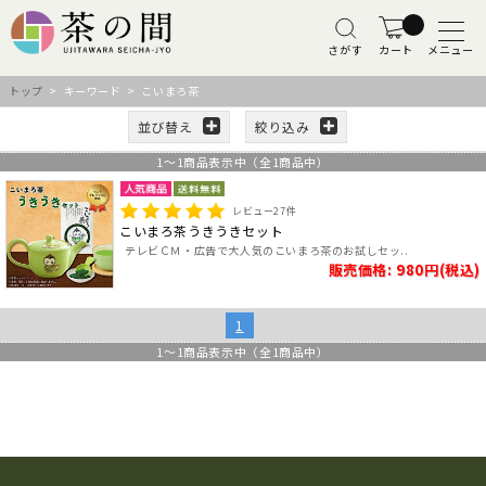
さがす
カート
メニュー
トップ
> キーワード > こいまろ茶
並び替え
絞り込み
1
～
1
商品表示中（全
1
商品中）
レビュー
27
件
こいまろ茶うきうきセット
テレビＣＭ・広告で大人気のこいまろ茶のお試しセッ..
販売価格: 980円(税込)
1
1
～
1
商品表示中（全
1
商品中）