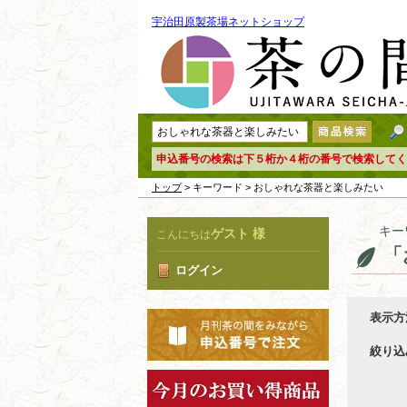
宇治田原製茶場ネットショップ
申込番号の検索は下５桁か４桁の番号で検索してく
トップ
> キーワード > おしゃれな茶器と楽しみたい
キー
ゲスト 様
こんにちは
「
ログイン
表示方
絞り込