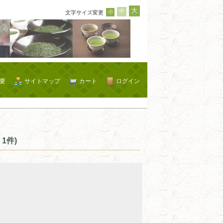
大
中
小
文字サイズ変更
要
サイトマップ
カート
ログイン
1件)