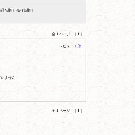
商品名順
] [
売れ筋順
]
全 1 ページ ｜1｜
レビュー:
0件
ざいません。
全 1 ページ ｜1｜