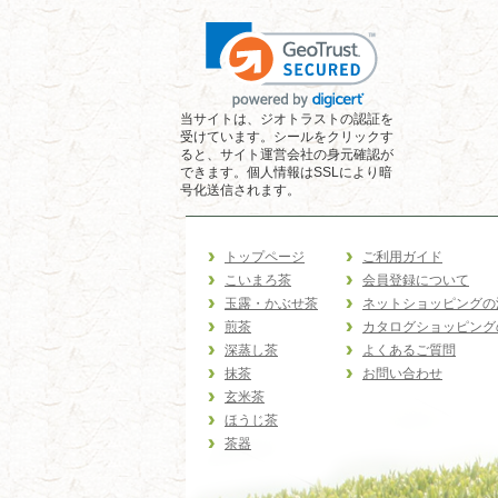
当サイトは、ジオトラストの認証を
受けています。シールをクリックす
ると、サイト運営会社の身元確認が
できます。個人情報はSSLにより暗
号化送信されます。
トップページ
ご利用ガイド
こいまろ茶
会員登録について
玉露・かぶせ茶
ネットショッピングの
煎茶
カタログショッピング
深蒸し茶
よくあるご質問
抹茶
お問い合わせ
玄米茶
ほうじ茶
茶器