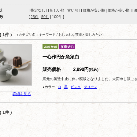
え
[
指定なし
] [
新しい順
| 古い順 ] [
価格が安い順
|
価格が高い順
] [
数
[ 
25件
 | 
50件
 | 
100件
 ]
 1件 )
（カテゴリ名：キーワード / おしゃれな茶器と楽しみたい）
一心作円か急須白
販売価格
2,990円
(税込)
窯元の製造中止に伴い廃版となりました。大変申し訳ご
●カラー
白
黒
ピンク
グリーン
詳細を見る
 1件 )