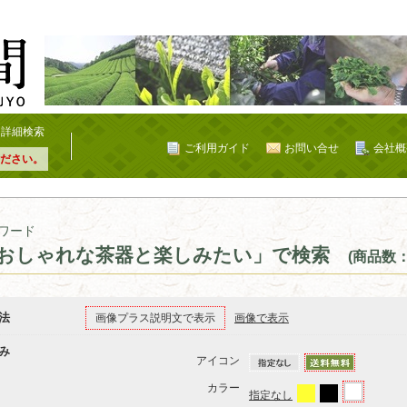
詳細検索
ご利用ガイド
お問い合せ
会社概
ださい。
ワード
おしゃれな茶器と楽しみたい」で検索
(商品数：
法
画像プラス説明文で表示
画像で表示
み
アイコン
カラー
指定なし