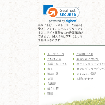
当サイトは、ジオトラストの認証を
受けています。シールをクリックす
ると、サイト運営会社の身元確認が
できます。個人情報はSSLにより暗
号化送信されます。
トップページ
ご利用ガイド
こいまろ茶
会員登録について
玉露・かぶせ茶
ネットショッピングの
煎茶
カタログショッピング
深蒸し茶
よくあるご質問
抹茶
お問い合わせ
玄米茶
ほうじ茶
茶器