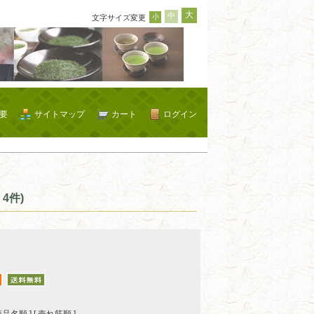
大
中
小
文字サイズ変更
要
サイトマップ
カート
ログイン
4件)