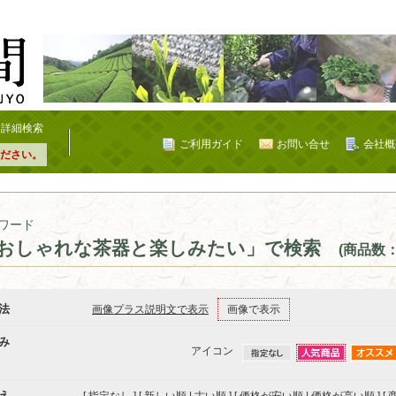
詳細検索
ご利用ガイド
お問い合せ
会社概
ださい。
ワード
おしゃれな茶器と楽しみたい」で検索
(商品数：
法
画像プラス説明文で表示
画像で表示
み
アイコン
え