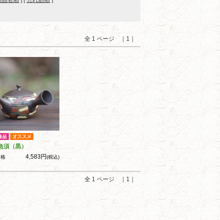
商品名順
] [
売れ筋順
]
全 1 ページ ｜1｜
急須（黒）
4,583円
価格
(税込)
全 1 ページ ｜1｜