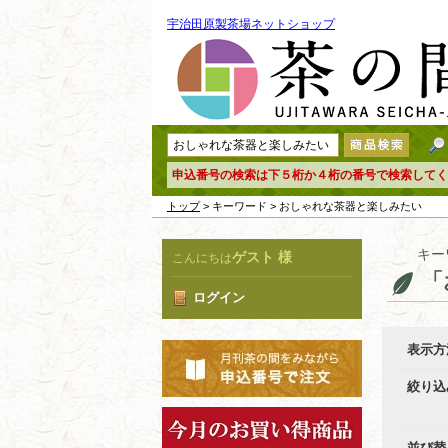
宇治田原製茶場ネットショップ
申込番号の検索は下５桁か４桁の番号で検索してく
トップ
> キーワード > おしゃれな茶器と楽しみたい
キー
ゲスト 様
こんにちは
「
ログイン
表示方
絞り込
並び替