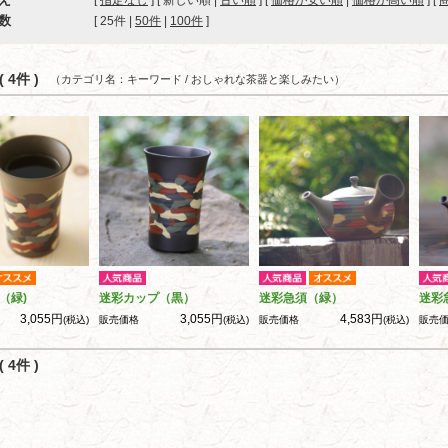
[
指定なし
] [ 新しい順 |
古い順
] [
価格が安い順
|
価格が高い順
] [
数
[ 
25件
 | 
50件
 | 
100件
 ]
 4件 )
（カテゴリ名：キーワード / おしゃれな茶器と楽しみたい）
（緑)
迷彩カップ（黒）
迷彩急須（緑）
迷彩
3,055円
3,055円
4,583円
(税込)
販売価格
(税込)
販売価格
(税込)
販売
 4件 )