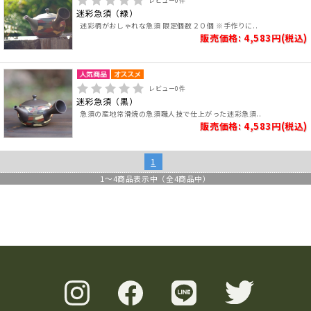
レビュー
0
件
迷彩急須（緑）
迷彩柄がおしゃれな急須 限定個数２０個 ※手作りに..
販売価格: 4,583円(税込)
レビュー
0
件
迷彩急須（黒）
急須の産地常滑焼の急須職人技で仕上がった迷彩急須..
販売価格: 4,583円(税込)
1
1
～
4
商品表示中（全
4
商品中）