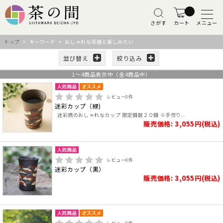
さがす
カート
メニュー
トップ
> キーワード > おしゃれな茶器と楽しみたい
並び替え
絞り込み
1
～
4
商品表示中（全
4
商品中）
レビュー
0
件
迷彩カップ（緑)
迷彩柄のおしゃれなカップ 限定個数２０個 ※手作り..
販売価格: 3,055円(税込)
レビュー
0
件
迷彩カップ（黒）
販売価格: 3,055円(税込)