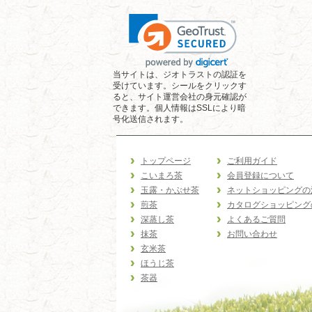
当サイトは、ジオトラストの認証を
受けています。シールをクリックす
ると、サイト運営会社の身元確認が
できます。個人情報はSSLにより暗
号化送信されます。
トップページ
ご利用ガイド
こいまろ茶
会員登録について
玉露・かぶせ茶
ネットショッピングの
煎茶
カタログショッピング
深蒸し茶
よくあるご質問
抹茶
お問い合わせ
玄米茶
ほうじ茶
茶器