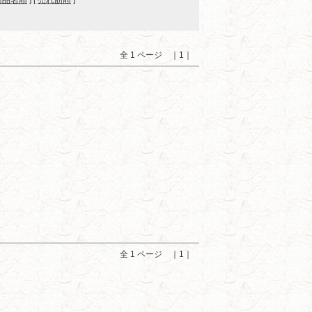
商品名順
] [
売れ筋順
]
全 1 ページ ｜1｜
全 1 ページ ｜1｜