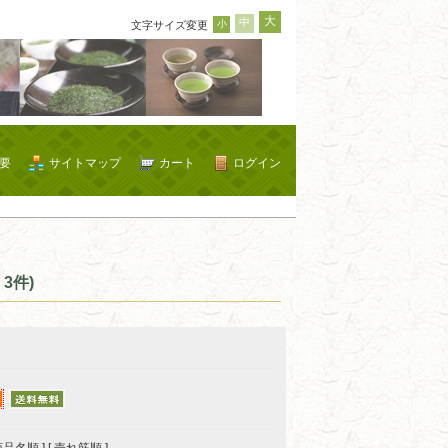
大
中
小
文字サイズ変更
要
サイトマップ
カート
ログイン
3件)