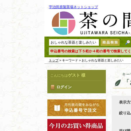
宇治田原製茶場ネットショップ
申込番号の検索は下５桁か４桁の番号で検索してく
トップ
> キーワード > おしゃれな茶器と楽しみたい
キー
ゲスト 様
こんにちは
「
ログイン
表示方
絞り込
並び替