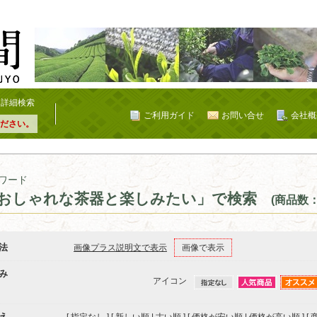
詳細検索
ご利用ガイド
お問い合せ
会社概
ださい。
ワード
おしゃれな茶器と楽しみたい」で検索
(商品数：
法
画像プラス説明文で表示
画像で表示
み
アイコン
え