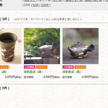
[
指定なし
] [ 新しい順 |
古い順
] [
価格が安い順
|
価格が高い順
] [
数
[ 
25件
 | 
50件
 | 
100件
 ]
 3件 )
（カテゴリ名：キーワード / おしゃれな茶器と楽しみたい）
（緑)
迷彩急須（緑）
迷彩急須（黒）
3,055円
4,583円
4,583円
(税込)
販売価格
(税込)
販売価格
(税込)
 3件 )