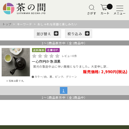
さがす
カート
メニュー
トップ
> キーワード > おしゃれな茶器と楽しみたい
並び替え
絞り込み
1
～
1
商品表示中（全
1
商品中）
レビュー
0
件
一心作円か急須黒
窯元の製造中止に伴い廃版となりました。大変申し訳..
販売価格: 2,990円(税込)
●カラー/白、黒、ピンク、グリーン
※写真は黒です。
1
1
～
1
商品表示中（全
1
商品中）