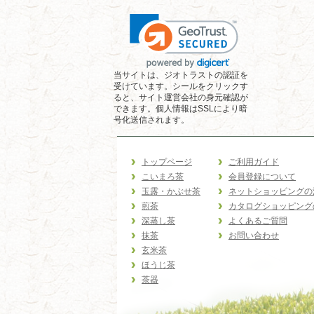
当サイトは、ジオトラストの認証を
受けています。シールをクリックす
ると、サイト運営会社の身元確認が
できます。個人情報はSSLにより暗
号化送信されます。
トップページ
ご利用ガイド
こいまろ茶
会員登録について
玉露・かぶせ茶
ネットショッピングの
煎茶
カタログショッピング
深蒸し茶
よくあるご質問
抹茶
お問い合わせ
玄米茶
ほうじ茶
茶器