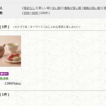
え
[
指定なし
] [ 新しい順 |
古い順
] [
価格が安い順
|
価格が高い順
] [
数
[ 
25件
 | 
50件
 | 
100件
 ]
 1件 )
（カテゴリ名：キーワード / おしゃれな茶器と楽しみたい）
急須桃
2,990円
(税込)
 1件 )