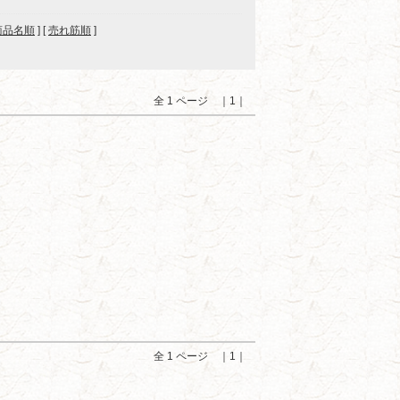
商品名順
] [
売れ筋順
]
全 1 ページ ｜1｜
全 1 ページ ｜1｜