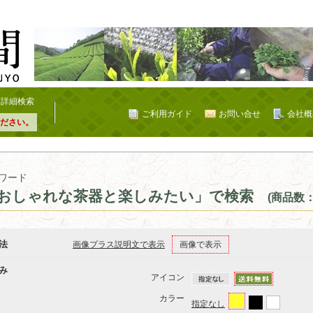
詳細検索
ご利用ガイド
お問い合せ
会社概
ださい。
ワード
おしゃれな茶器と楽しみたい」で検索
(商品数：
法
画像プラス説明文で表示
画像で表示
み
アイコン
カラー
指定なし