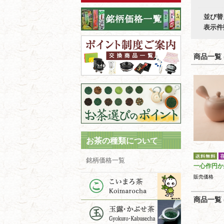
並び替
表示件
商品一覧 (
お茶の種類について
銘柄価格一覧
一心作円か
販売価格
商品一覧 (