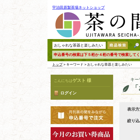
宇治田原製茶場ネットショップ
申込番号の検索は下５桁か４桁の番号で検索してく
トップ
> キーワード > おしゃれな茶器と楽しみたい
キー
ゲスト 様
こんにちは
「
ログイン
表示方
絞り込