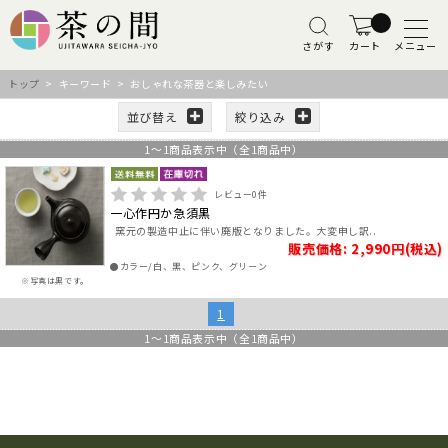
さがす
カート
メニュー
トップ
> キーワード > おしゃれな茶器と楽しみたい
並び替え
絞り込み
1
～
1
商品表示中（全
1
商品中）
レビュー
0
件
一心作円か急須黒
窯元の製造中止に伴い廃版となりました。大変申し訳..
販売価格: 2,990円(税込)
●カラー/白、黒、ピンク、グリーン
※写真は黒です。
1
1
～
1
商品表示中（全
1
商品中）