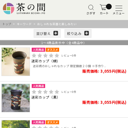
さがす
カート
メニュー
トップ
> キーワード > おしゃれな茶器と楽しみたい
並び替え
絞り込み
1
～
4
商品表示中（全
4
商品中）
レビュー
0
件
迷彩カップ（緑)
迷彩柄のおしゃれなカップ 限定個数２０個 ※手作り..
販売価格: 3,055円(税込)
レビュー
0
件
迷彩カップ（黒）
販売価格: 3,055円(税込)