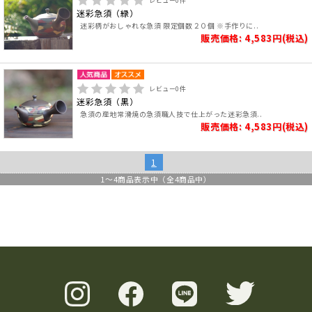
レビュー
0
件
迷彩急須（緑）
迷彩柄がおしゃれな急須 限定個数２０個 ※手作りに..
販売価格: 4,583円(税込)
レビュー
0
件
迷彩急須（黒）
急須の産地常滑焼の急須職人技で仕上がった迷彩急須..
販売価格: 4,583円(税込)
1
1
～
4
商品表示中（全
4
商品中）