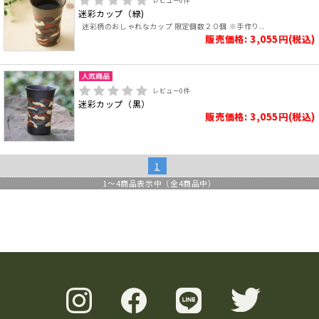
レビュー
0
件
迷彩カップ（緑)
迷彩柄のおしゃれなカップ 限定個数２０個 ※手作り..
販売価格: 3,055円(税込)
レビュー
0
件
迷彩カップ（黒）
販売価格: 3,055円(税込)
1
1
～
4
商品表示中（全
4
商品中）