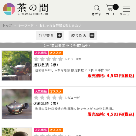
さがす
カート
メニュー
トップ
> キーワード > おしゃれな茶器と楽しみたい
並び替え
絞り込み
1
～
4
商品表示中（全
4
商品中）
レビュー
0
件
迷彩急須（緑）
迷彩柄がおしゃれな急須 限定個数２０個 ※手作りに..
販売価格: 4,583円(税込)
レビュー
0
件
迷彩急須（黒）
急須の産地常滑焼の急須職人技で仕上がった迷彩急須..
販売価格: 4,583円(税込)