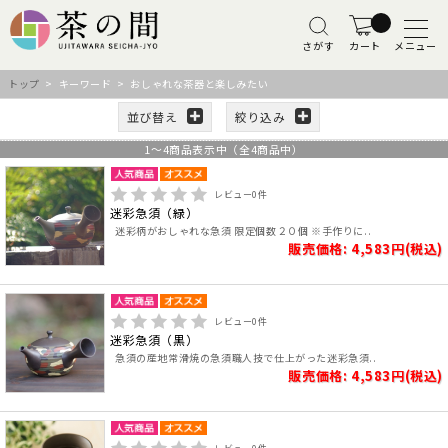
さがす
カート
メニュー
トップ
> キーワード > おしゃれな茶器と楽しみたい
並び替え
絞り込み
1
～
4
商品表示中（全
4
商品中）
レビュー
0
件
迷彩急須（緑）
迷彩柄がおしゃれな急須 限定個数２０個 ※手作りに..
販売価格: 4,583円(税込)
レビュー
0
件
迷彩急須（黒）
急須の産地常滑焼の急須職人技で仕上がった迷彩急須..
販売価格: 4,583円(税込)