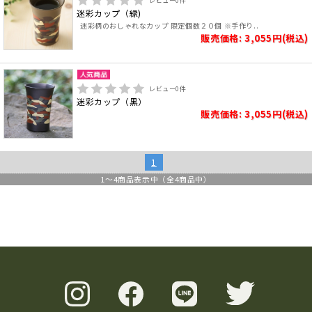
レビュー
0
件
迷彩カップ（緑)
迷彩柄のおしゃれなカップ 限定個数２０個 ※手作り..
販売価格: 3,055円(税込)
レビュー
0
件
迷彩カップ（黒）
販売価格: 3,055円(税込)
1
1
～
4
商品表示中（全
4
商品中）